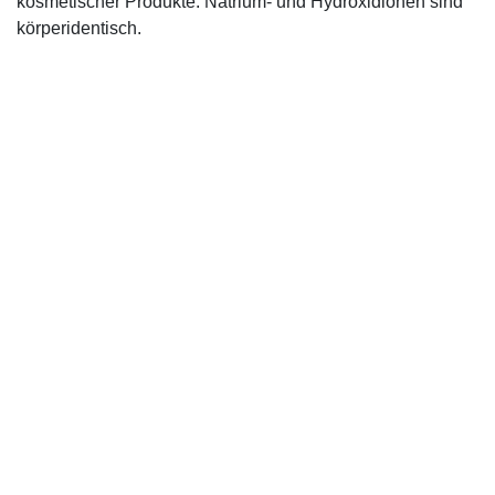
kosmetischer Produkte. Natrium- und Hydroxidionen sind
körperidentisch.