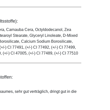
tsstoffe):
era, Carnauba Cera, Octyldodecanol, Zea
tearoyl Stearate, Glyceryl Linoleate, D-Mixed
orosilicate, Calcium Sodium Borosilicate,
(+/-) CI 77491, (+/-) CI 77492, (+/-) CI 77499,
0, (+/-) CI 47005, (+/-) CI 77489, (+/-) CI 77510
toffen:
mes, sehr gut verträglich, dringt gut in die