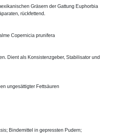
mexikanischen Gräsern der Gattung Euphorbia
äparaten, rückfettend.
alme Copernicia prunifera
n. Dient als Konsistenzgeber, Stabilisator und
len ungesättigter Fettsäuren
asis; Bindemittel in gepressten Pudern;