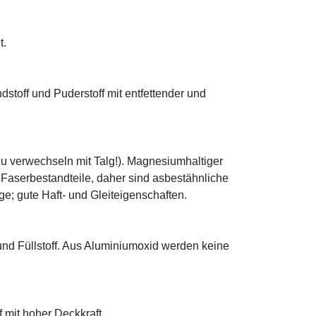
t.
ndstoff und Puderstoff mit entfettender und
zu verwechseln mit Talg!). Magnesiumhaltiger
e Faserbestandteile, daher sind asbestähnliche
; gute Haft- und Gleiteigenschaften.
 und Füllstoff. Aus Aluminiumoxid werden keine
f mit hoher Deckkraft