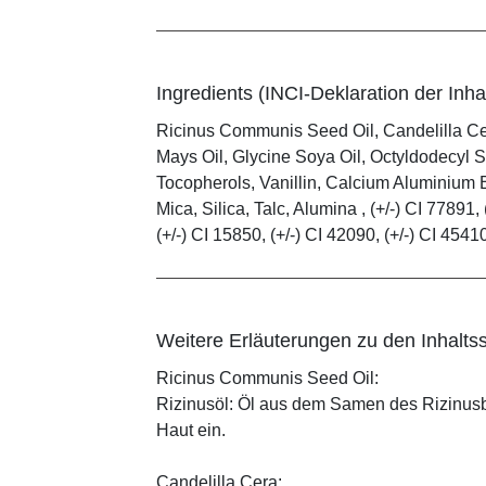
Ingredients (INCI-Deklaration der Inhal
Ricinus Communis Seed Oil, Candelilla C
Mays Oil, Glycine Soya Oil, Octyldodecyl S
Tocopherols, Vanillin, Calcium Aluminium B
Mica, Silica, Talc, Alumina , (+/-) CI 77891, 
(+/-) CI 15850, (+/-) CI 42090, (+/-) CI 4541
Weitere Erläuterungen zu den Inhaltss
Ricinus Communis Seed Oil:
Rizinusöl: Öl aus dem Samen des Rizinusbau
Haut ein.
Candelilla Cera: