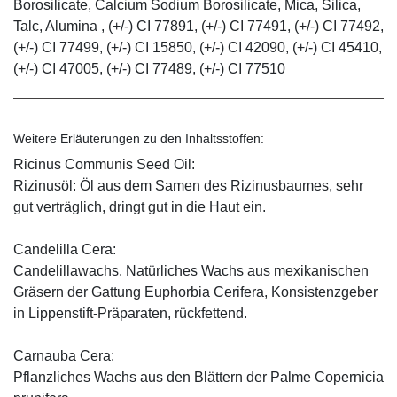
Borosilicate, Calcium Sodium Borosilicate, Mica, Silica,
Talc, Alumina , (+/-) CI 77891, (+/-) CI 77491, (+/-) CI 77492,
(+/-) CI 77499, (+/-) CI 15850, (+/-) CI 42090, (+/-) CI 45410,
(+/-) CI 47005, (+/-) CI 77489, (+/-) CI 77510
Weitere Erläuterungen zu den Inhaltsstoffen:
Ricinus Communis Seed Oil:
Rizinusöl: Öl aus dem Samen des Rizinusbaumes, sehr
gut verträglich, dringt gut in die Haut ein.
Candelilla Cera:
Candelillawachs. Natürliches Wachs aus mexikanischen
Gräsern der Gattung Euphorbia Cerifera, Konsistenzgeber
in Lippenstift-Präparaten, rückfettend.
Carnauba Cera:
Pflanzliches Wachs aus den Blättern der Palme Copernicia