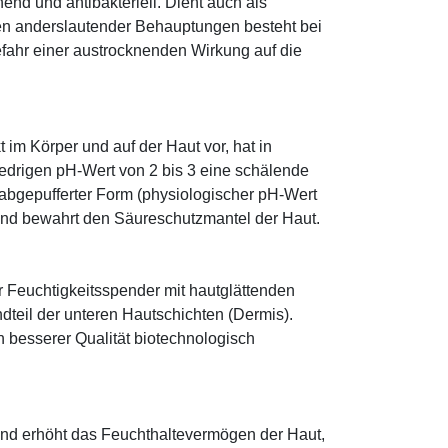
hend und antibakteriell. Dient auch als
egen anderslautender Behauptungen besteht bei
fahr einer austrocknenden Wirkung auf die
im Körper und auf der Haut vor, hat in
edrigen pH-Wert von 2 bis 3 eine schälende
n abgepufferter Form (physiologischer pH-Wert
 und bewahrt den Säureschutzmantel der Haut.
r Feuchtigkeitsspender mit hautglättenden
ndteil der unteren Hautschichten (Dermis).
besserer Qualität biotechnologisch
und erhöht das Feuchthaltevermögen der Haut,