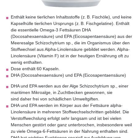
Enthält keine tierlichen Inhaltsstoffe (z. B. Fischöle), und keine
Kapselhülle tierlichen Ursprungs (z. B. Fischgelatine). Enthält
die essentielle Omega-3 Fettsäuren DHA
(Docosahexaensäure) und EPA (Eicosapentaensäure) aus der
Meeresalge Schizochytrium sp., die im Organismus über den
Stoffwechsel aus Alpha-Linolensäure gebildet werden. Alpha-
Linolensäure (Vitamin F) ist in der heutigen Ernährung oft zu
wenig enthalten.
Dose enthält 60 Kapseln.
DHA (Docosahexaensäure) und EPA (Eicosapentaensäure)
DHA und EPA werden aus der Alge Schizochytrium sp., einer
maritimen Mikroalge, in Zuchtbecken gewonnen, sie
sind daher frei von schädlichen Umweltgiften.
DHA und EPA werden im Körper aus der Fettsäure alpha-
Linolensäure in mehreren Stoffwechselschritten gebildet. Die
Verstoffwechslung erfolgt sehr langsam und ist bei vielen
Menschen gestört oder ganz unterbrochen, insbesondere weil
zu viele Omega-6-Fettsäuren in der Nahrung enthalten sind.
DHA hat wichtige Funktionen speziell zur Ausbildung von