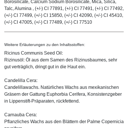
Borosilicate, Calcium Sodium Borosilicate, Mica, Silica,
Talc, Alumina , (+/-) CI 77891, (+/-) CI 77491, (+/-) CI 77492,
(+/-) CI 77499, (+/-) CI 15850, (+/-) CI 42090, (+/-) CI 45410,
(+/-) CI 47005, (+/-) CI 77489, (+/-) CI 77510
Weitere Erläuterungen zu den Inhaltsstoffen:
Ricinus Communis Seed Oil:
Rizinusöl: Öl aus dem Samen des Rizinusbaumes, sehr
gut verträglich, dringt gut in die Haut ein.
Candelilla Cera:
Candelillawachs. Natürliches Wachs aus mexikanischen
Gräsern der Gattung Euphorbia Cerifera, Konsistenzgeber
in Lippenstift-Präparaten, rückfettend.
Carnauba Cera:
Pflanzliches Wachs aus den Blättern der Palme Copernicia