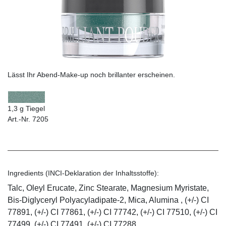
Lässt Ihr Abend-Make-up noch brillanter erscheinen.
1,3 g Tiegel
Art.-Nr. 7205
Ingredients (INCI-Deklaration der Inhaltsstoffe):
Talc, Oleyl Erucate, Zinc Stearate, Magnesium Myristate,
Bis-Diglyceryl Polyacyladipate-2, Mica, Alumina , (+/-) CI
77891, (+/-) CI 77861, (+/-) CI 77742, (+/-) CI 77510, (+/-) CI
77499, (+/-) CI 77491, (+/-) CI 77288