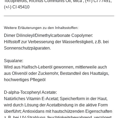
Tocopherols, Ricinus Communis Oil, Mica , (+/-) CI 77491,
(+/-) CI 45410
Weitere Erläuterungen zu den Inhaltsstoffen:
Dimer Dilinoleyl/Dimethylcarbonate Copolymer:
Hilfsstoff zur Verbesserung der Wasserfestigkeit, z.B. bei
Sonnenschutzpäparaten.
Squalane:
Wird aus Haifisch-Leberöl gewonnen, mittlerweile auch
aus Olivenöl oder Zuckerrohr, Bestandteil des Hauttalgs,
hochwertiges Pflegeöl
D-alpha-Tocopheryl Acetate:
Natürliches Vitamin E-Acetat; Speicherform in der Haut,
wird durch Lösung der Acetatbindung in die aktive Form
überführt; Antioxidans mit hautschützenden Eigenschaften
z. B. bei UV-Strahlung, feuchtigkeitsbewahrend, verzögert