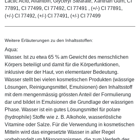
Lactic Acid, Allantoin, Glyceryl Stearate, Xanthan Gum, CI
77891, CI 77499, CI 77492, CI 77491 , (+/-) CI 77891,
(+/-) CI 77492, (+/-) CI 77491, (+/-) CI 77499
Weitere Erläuterungen zu den Inhaltsstoffen:
Aqua:
Wasser. Ist zu etwa 65 % am Gewicht des menschlichen
Körpers beteiligt und damit für die Körperfunktionen,
inklusive der der Haut, von elementarer Bedeutung.
Wasser stellt bei vielen kosmetischen Produkten (wässrige
Lösungen, Reinigungsmittel, Emulsionen) den Inhaltsstoff
mit dem mengenmässig grössten Anteil der Formulierung
dar und bildet in Emulsionen die Grundlage der wässrigen
Phase. Wasser ist ein gutes Lösungsmittel für polare
(hydrophile) Stoffe wie z. B. Alkohole, wasserlösliche
Vitamine oder Salze. Für die Verwendung in kosmetischen
Mitteln wird das eingesetzte Wasser in aller Regel
vorbehandelt um Mikroorganismen, die zum Verderb des