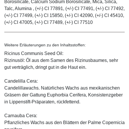
Borosilicate, Calcium Sodium Borosilicate, Mica, Silica,
Talc, Alumina , (+/-) CI 77891, (+/-) CI 77491, (+/-) CI 77492,
(+/-) CI 77499, (+/-) CI 15850, (+/-) CI 42090, (+/-) CI 45410,
(+/-) CI 47005, (+/-) CI 77489, (+/-) CI 77510
Weitere Erläuterungen zu den Inhaltsstoffen:
Ricinus Communis Seed Oil:
Rizinusöl: Öl aus dem Samen des Rizinusbaumes, sehr
gut verträglich, dringt gut in die Haut ein.
Candelilla Cera:
Candelillawachs. Natürliches Wachs aus mexikanischen
Gräsern der Gattung Euphorbia Cerifera, Konsistenzgeber
in Lippenstift-Präparaten, rückfettend.
Carnauba Cera:
Pflanzliches Wachs aus den Blättern der Palme Copernicia