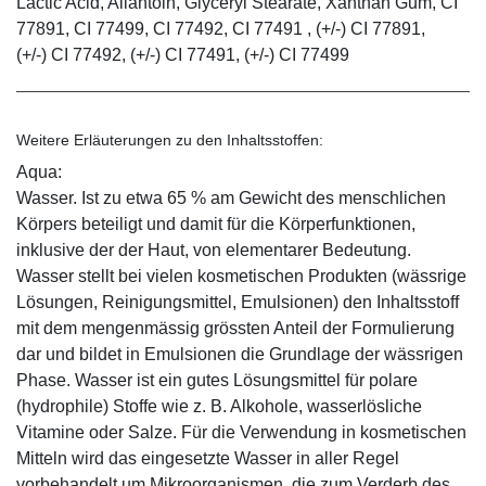
Lactic Acid, Allantoin, Glyceryl Stearate, Xanthan Gum, CI
77891, CI 77499, CI 77492, CI 77491 , (+/-) CI 77891,
(+/-) CI 77492, (+/-) CI 77491, (+/-) CI 77499
Weitere Erläuterungen zu den Inhaltsstoffen:
Aqua:
Wasser. Ist zu etwa 65 % am Gewicht des menschlichen
Körpers beteiligt und damit für die Körperfunktionen,
inklusive der der Haut, von elementarer Bedeutung.
Wasser stellt bei vielen kosmetischen Produkten (wässrige
Lösungen, Reinigungsmittel, Emulsionen) den Inhaltsstoff
mit dem mengenmässig grössten Anteil der Formulierung
dar und bildet in Emulsionen die Grundlage der wässrigen
Phase. Wasser ist ein gutes Lösungsmittel für polare
(hydrophile) Stoffe wie z. B. Alkohole, wasserlösliche
Vitamine oder Salze. Für die Verwendung in kosmetischen
Mitteln wird das eingesetzte Wasser in aller Regel
vorbehandelt um Mikroorganismen, die zum Verderb des