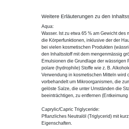
Weitere Erläuterungen zu den Inhaltss
Aqua:
Wasser. Ist zu etwa 65 % am Gewicht des m
die Körperfunktionen, inklusive der der Ha
bei vielen kosmetischen Produkten (wässr
den Inhaltsstoff mit dem mengenmässig grös
Emulsionen die Grundlage der wässrigen Ph
polare (hydrophile) Stoffe wie z. B. Alkoho
Verwendung in kosmetischen Mitteln wird d
vorbehandelt um Mikroorganismen, die zum
gelöste Salze, die unter Umständen die St
beeinträchtigen, zu entfernen (Entkeimung
Caprylic/Capric Triglyceride:
Pflanzliches Neutralöl (Triglycerid) mit kur
Eigenschaften.