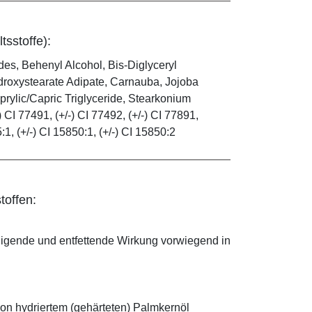
tsstoffe):
es, Behenyl Alcohol, Bis-Diglyceryl
droxystearate Adipate, Carnauba, Jojoba
rylic/Capric Triglyceride, Stearkonium
 CI 77491, (+/-) CI 77492, (+/-) CI 77891,
5:1, (+/-) CI 15850:1, (+/-) CI 15850:2
toffen:
nigende und entfettende Wirkung vorwiegend in
on hydriertem (gehärteten) Palmkernöl