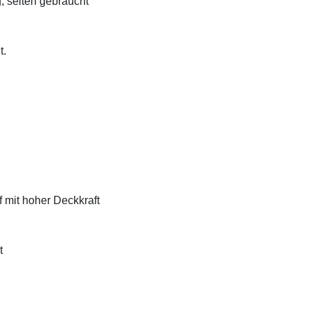
, selten gebraucht
t.
f mit hoher Deckkraft
t