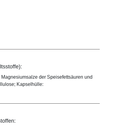
tsstoffe):
3, Magnesiumsalze der Speisefettsäuren und
ellulose; Kapselhülle:
toffen: