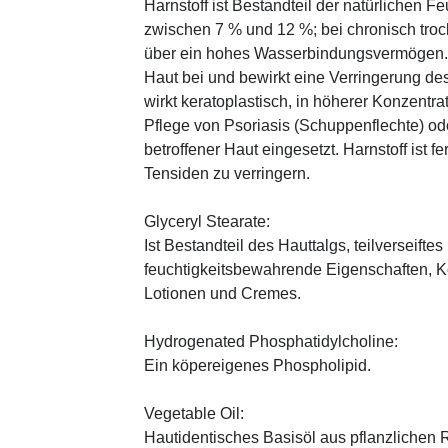
Harnstoff ist Bestandteil der natürlichen F
zwischen 7 % und 12 %; bei chronisch trock
über ein hohes Wasserbindungsvermögen. E
Haut bei und bewirkt eine Verringerung de
wirkt keratoplastisch, in höherer Konzentra
Pflege von Psoriasis (Schuppenflechte) ode
betroffener Haut eingesetzt. Harnstoff ist fe
Tensiden zu verringern.
Glyceryl Stearate:
Ist Bestandteil des Hauttalgs, teilverseifte
feuchtigkeitsbewahrende Eigenschaften, K
Lotionen und Cremes.
Hydrogenated Phosphatidylcholine:
Ein köpereigenes Phospholipid.
Vegetable Oil:
Hautidentisches Basisöl aus pflanzlichen Ro