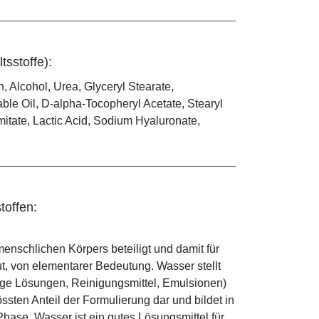
tsstoffe):
n, Alcohol, Urea, Glyceryl Stearate,
le Oil, D-alpha-Tocopheryl Acetate, Stearyl
itate, Lactic Acid, Sodium Hyaluronate,
toffen:
enschlichen Körpers beteiligt und damit für
ut, von elementarer Bedeutung. Wasser stellt
ige Lösungen, Reinigungsmittel, Emulsionen)
sten Anteil der Formulierung dar und bildet in
ase. Wasser ist ein gutes Lösungsmittel für