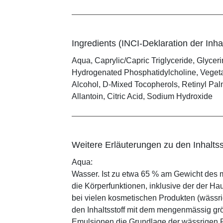
Ingredients (INCI-Deklaration der Inhal
Aqua, Caprylic/Capric Triglyceride, Glyceri
Hydrogenated Phosphatidylcholine, Vegetab
Alcohol, D-Mixed Tocopherols, Retinyl Palm
Allantoin, Citric Acid, Sodium Hydroxide
Weitere Erläuterungen zu den Inhaltss
Aqua:
Wasser. Ist zu etwa 65 % am Gewicht des m
die Körperfunktionen, inklusive der der Ha
bei vielen kosmetischen Produkten (wässr
den Inhaltsstoff mit dem mengenmässig grös
Emulsionen die Grundlage der wässrigen Ph