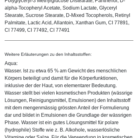
Polyglyceryl-3 Methylglucose Distearate, Panthenol, D-
alpha-Tocopheryl Acetate, Sodium Lactate, Glyceryl
Stearate, Sucrose Stearate, D-Mixed Tocopherols, Retinyl
Palmitate, Lactic Acid, Allantoin, Xanthan Gum, CI 77891,
CI 77499, CI 77492, CI 77491
Weitere Erläuterungen zu den Inhaltsstoffen:
Aqua:
Wasser. Ist zu etwa 65 % am Gewicht des menschlichen
Körpers beteiligt und damit für die Körperfunktionen,
inklusive der der Haut, von elementarer Bedeutung.
Wasser stellt bei vielen kosmetischen Produkten (wässrige
Lösungen, Reinigungsmittel, Emulsionen) den Inhaltsstoff
mit dem mengenmässig grössten Anteil der Formulierung
dar und bildet in Emulsionen die Grundlage der wässrigen
Phase. Wasser ist ein gutes Lösungsmittel für polare
(hydrophile) Stoffe wie z. B. Alkohole, wasserlösliche
Vitamine oder Salze. Für die Verwendung in kosmetischen