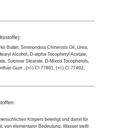
tsstoffe):
ii Butter, Simmondsia Chinensis Oil, Urea,
tearyl Alcohol, D-alpha-Tocopheryl Acetate,
ate, Sucrose Stearate, D-Mixed Tocopherols,
anthan Gum , (+/-) CI 77891, (+/-) CI 77492,
toffen:
enschlichen Körpers beteiligt und damit für
ut, von elementarer Bedeutung. Wasser stellt