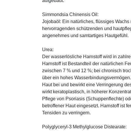
aufgebaut.
Simmondsia Chinensis Oil:
Jojobaöl: Ein natürliches, flüssiges Wachs 
hervorragenden schützenden und hautpfle
angenehmes und samtartiges Hautgefühl.
Urea:
Der wasserlösliche Harnstoff wird in zahlr
Harnstoff ist Bestandteil der natürlichen F
zwischen 7 % und 12 %; bei chronisch trock
über ein hohes Wasserbindungsvermögen. E
Haut bei und bewirkt eine Verringerung de
wirkt keratoplastisch, in höherer Konzentra
Pflege von Psoriasis (Schuppenflechte) ode
betroffener Haut eingesetzt. Harnstoff ist fe
Tensiden zu verringern.
Polyglyceryl-3 Methylglucose Distearate: