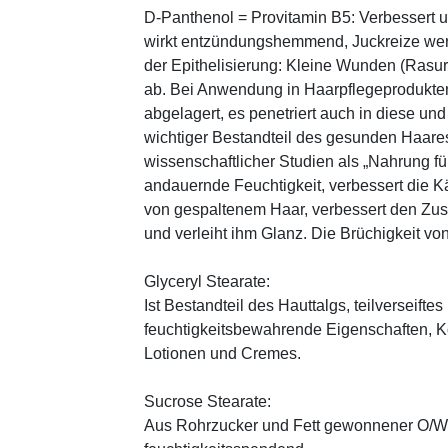
D-Panthenol = Provitamin B5: Verbessert 
wirkt entzündungshemmend, Juckreize wer
der Epithelisierung: Kleine Wunden (Rasu
ab. Bei Anwendung in Haarpflegeprodukten
abgelagert, es penetriert auch in diese und
wichtiger Bestandteil des gesunden Haares 
wissenschaftlicher Studien als „Nahrung fü
andauernde Feuchtigkeit, verbessert die K
von gespaltenem Haar, verbessert den Zus
und verleiht ihm Glanz. Die Brüchigkeit vo
Glyceryl Stearate:
Ist Bestandteil des Hauttalgs, teilverseifte
feuchtigkeitsbewahrende Eigenschaften, K
Lotionen und Cremes.
Sucrose Stearate:
Aus Rohrzucker und Fett gewonnener O/W-E