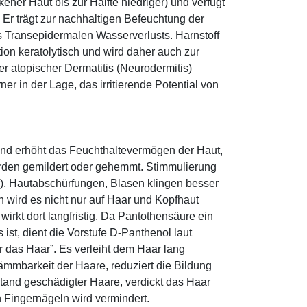
ener Haut bis zur Hälfte niedriger) und verfügt
r trägt zur nachhaltigen Befeuchtung der
s Transepidermalen Wasserverlusts. Harnstoff
tion keratolytisch und wird daher auch zur
r atopischer Dermatitis (Neurodermitis)
rner in der Lage, das irritierende Potential von
und erhöht das Feuchthaltevermögen der Haut,
den gemildert oder gehemmt. Stimmulierung
r), Hautabschürfungen, Blasen klingen besser
 wird es nicht nur auf Haar und Kopfhaut
 wirkt dort langfristig. Da Pantothensäure ein
ist, dient die Vorstufe D-Panthenol laut
r das Haar”. Es verleiht dem Haar lang
ämmbarkeit der Haare, reduziert die Bildung
tand geschädigter Haare, verdickt das Haar
n Fingernägeln wird vermindert.