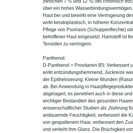
zwischen 7 % und 12 %; bei chronisch trock
über ein hohes Wasserbindungsvermögen. E
Haut bei und bewirkt eine Verringerung de
wirkt keratoplastisch, in höherer Konzentra
Pflege von Psoriasis (Schuppenflechte) ode
betroffener Haut eingesetzt. Harnstoff ist fe
Tensiden zu verringern.
Panthenol:
D-Panthenol = Provitamin B5: Verbessert 
wirkt entzündungshemmend, Juckreize wer
der Epithelisierung: Kleine Wunden (Rasu
ab. Bei Anwendung in Haarpflegeprodukten
abgelagert, es penetriert auch in diese und
wichtiger Bestandteil des gesunden Haares 
wissenschaftlicher Studien als „Nahrung fü
andauernde Feuchtigkeit, verbessert die K
von gespaltenem Haar, verbessert den Zus
und verleiht ihm Glanz. Die Brüchigkeit vo