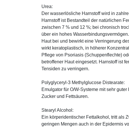
Urea:
Der wasserlösliche Harnstoff wird in zahlr
Harnstoff ist Bestandteil der natürlichen F
zwischen 7 % und 12 %; bei chronisch trock
über ein hohes Wasserbindungsvermögen. E
Haut bei und bewirkt eine Verringerung de
wirkt keratoplastisch, in höherer Konzentra
Pflege von Psoriasis (Schuppenflechte) ode
betroffener Haut eingesetzt. Harnstoff ist fe
Tensiden zu verringern.
Polyglyceryl-3 Methylglucose Distearate:
Emulgator für O/W-Systeme mit sehr guter 
Zucker und Fettsäuren.
Stearyl Alcohol:
Ein körperidentischer Fettalkohol, tritt als
geringen Mengen auch in der Epidermis v