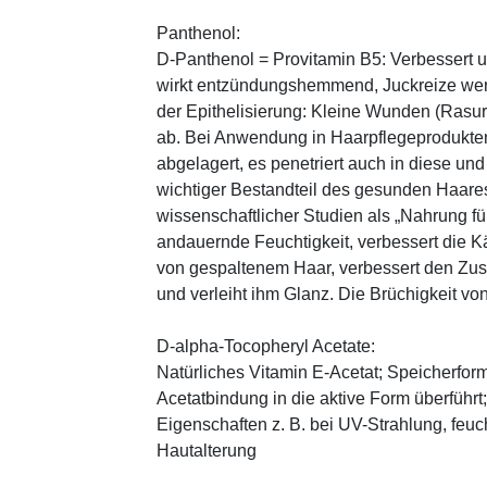
Panthenol:
D-Panthenol = Provitamin B5: Verbessert 
wirkt entzündungshemmend, Juckreize wer
der Epithelisierung: Kleine Wunden (Rasu
ab. Bei Anwendung in Haarpflegeprodukten
abgelagert, es penetriert auch in diese und
wichtiger Bestandteil des gesunden Haares 
wissenschaftlicher Studien als „Nahrung fü
andauernde Feuchtigkeit, verbessert die K
von gespaltenem Haar, verbessert den Zus
und verleiht ihm Glanz. Die Brüchigkeit vo
D-alpha-Tocopheryl Acetate:
Natürliches Vitamin E-Acetat; Speicherform
Acetatbindung in die aktive Form überführt
Eigenschaften z. B. bei UV-Strahlung, feuc
Hautalterung