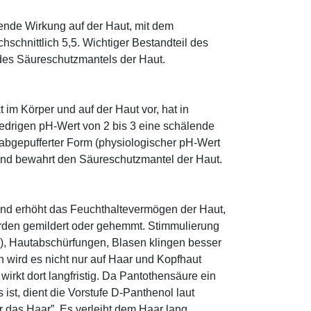
tende Wirkung auf der Haut, mit dem
schnittlich 5,5. Wichtiger Bestandteil des
 des Säureschutzmantels der Haut.
im Körper und auf der Haut vor, hat in
edrigen pH-Wert von 2 bis 3 eine schälende
n abgepufferter Form (physiologischer pH-Wert
 und bewahrt den Säureschutzmantel der Haut.
und erhöht das Feuchthaltevermögen der Haut,
den gemildert oder gehemmt. Stimmulierung
r), Hautabschürfungen, Blasen klingen besser
 wird es nicht nur auf Haar und Kopfhaut
 wirkt dort langfristig. Da Pantothensäure ein
ist, dient die Vorstufe D-Panthenol laut
r das Haar”. Es verleiht dem Haar lang