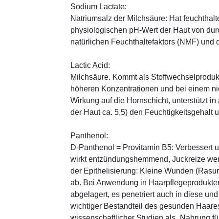
Sodium Lactate:
Natriumsalz der Milchsäure: Hat feuchthal
physiologischen pH-Wert der Haut von durch
natürlichen Feuchthaltefaktors (NMF) und
Lactic Acid:
Milchsäure. Kommt als Stoffwechselprodukt 
höheren Konzentrationen und bei einem ni
Wirkung auf die Hornschicht, unterstützt i
der Haut ca. 5,5) den Feuchtigkeitsgehalt
Panthenol:
D-Panthenol = Provitamin B5: Verbessert 
wirkt entzündungshemmend, Juckreize wer
der Epithelisierung: Kleine Wunden (Rasu
ab. Bei Anwendung in Haarpflegeprodukten
abgelagert, es penetriert auch in diese und
wichtiger Bestandteil des gesunden Haares 
wissenschaftlicher Studien als „Nahrung fü