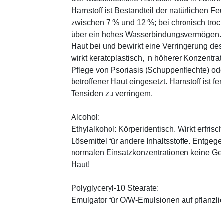
Harnstoff ist Bestandteil der natürlichen F
zwischen 7 % und 12 %; bei chronisch trock
über ein hohes Wasserbindungsvermögen. E
Haut bei und bewirkt eine Verringerung de
wirkt keratoplastisch, in höherer Konzentra
Pflege von Psoriasis (Schuppenflechte) ode
betroffener Haut eingesetzt. Harnstoff ist fe
Tensiden zu verringern.
Alcohol:
Ethylalkohol: Körperidentisch. Wirkt erfrisc
Lösemittel für andere Inhaltsstoffe. Entg
normalen Einsatzkonzentrationen keine Ge
Haut!
Polyglyceryl-10 Stearate:
Emulgator für O/W-Emulsionen auf pflanzli