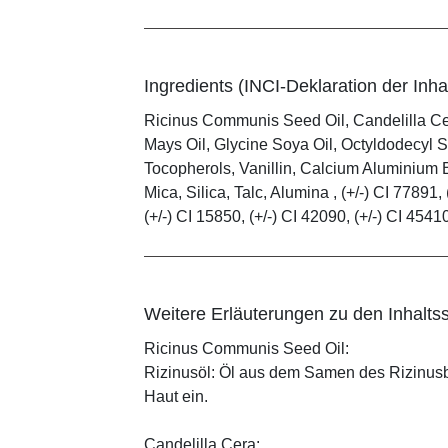
Ingredients (INCI-Deklaration der Inhal
Ricinus Communis Seed Oil, Candelilla C
Mays Oil, Glycine Soya Oil, Octyldodecyl S
Tocopherols, Vanillin, Calcium Aluminium B
Mica, Silica, Talc, Alumina , (+/-) CI 77891, 
(+/-) CI 15850, (+/-) CI 42090, (+/-) CI 4541
Weitere Erläuterungen zu den Inhaltss
Ricinus Communis Seed Oil:
Rizinusöl: Öl aus dem Samen des Rizinusbau
Haut ein.
Candelilla Cera: