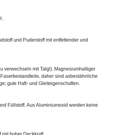
t.
ndstoff und Puderstoff mit entfettender und
zu verwechseln mit Talg!). Magnesiumhaltiger
e Faserbestandteile, daher sind asbestähnliche
; gute Haft- und Gleiteigenschaften.
 und Füllstoff. Aus Aluminiumoxid werden keine
f mit hoher Deckkraft