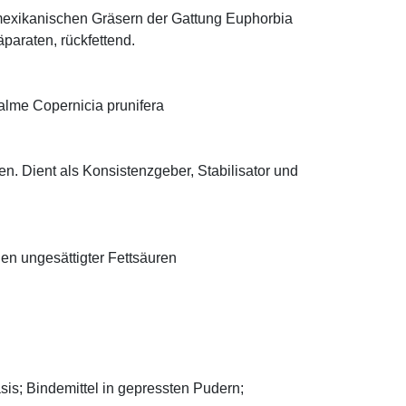
mexikanischen Gräsern der Gattung Euphorbia
äparaten, rückfettend.
alme Copernicia prunifera
n. Dient als Konsistenzgeber, Stabilisator und
len ungesättigter Fettsäuren
asis; Bindemittel in gepressten Pudern;