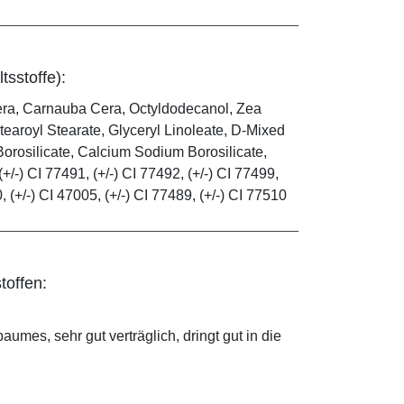
tsstoffe):
era, Carnauba Cera, Octyldodecanol, Zea
tearoyl Stearate, Glyceryl Linoleate, D-Mixed
orosilicate, Calcium Sodium Borosilicate,
(+/-) CI 77491, (+/-) CI 77492, (+/-) CI 77499,
0, (+/-) CI 47005, (+/-) CI 77489, (+/-) CI 77510
toffen:
mes, sehr gut verträglich, dringt gut in die