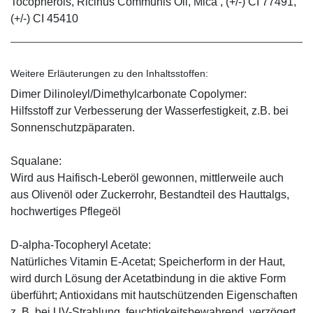
Tocopherols, Ricinus Communis Oil, Mica , (+/-) CI 77491,
(+/-) CI 45410
Weitere Erläuterungen zu den Inhaltsstoffen:
Dimer Dilinoleyl/Dimethylcarbonate Copolymer:
Hilfsstoff zur Verbesserung der Wasserfestigkeit, z.B. bei
Sonnenschutzpäparaten.
Squalane:
Wird aus Haifisch-Leberöl gewonnen, mittlerweile auch
aus Olivenöl oder Zuckerrohr, Bestandteil des Hauttalgs,
hochwertiges Pflegeöl
D-alpha-Tocopheryl Acetate:
Natürliches Vitamin E-Acetat; Speicherform in der Haut,
wird durch Lösung der Acetatbindung in die aktive Form
überführt; Antioxidans mit hautschützenden Eigenschaften
z. B. bei UV-Strahlung, feuchtigkeitsbewahrend, verzögert