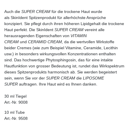
Auch die
SUPER CREAM
für die trockene Haut wurde
als
SkinIdent Spitzenprodukt
für allerhöchste Ansprüche
konzipiert. Sie pflegt durch ihren höheren Lipidgehalt die trockene
Haut perfekt. Die SkinIdent
SUPER CREAM
vereint alle
herausragenden Eigenschaften von
VITAMIN
CREAM
und
CERAMID CREAM,
da die wertvollen Wirkstoffe
beider Cremes (wie zum Beispiel Vitamine, Ceramide, Lecithin
usw.) in besonders wirkungsvollen Konzentrationen enthalten
sind. Das hochwertige Phytosphingosin, das für eine intakte
Hautfunktion von grosser Bedeutung ist, rundet das Wirkspektrum
dieses Spitzenprodukts harmonisch ab. Sie werden begeistert
sein, wenn Sie vor der
SUPER CREAM
die
LIPOSOME
SUPER
auftragen. Ihre Haut wird es Ihnen danken.
30 ml Tiegel
Art.-Nr. 9008
10 ml Tube
Art.-Nr. 9508