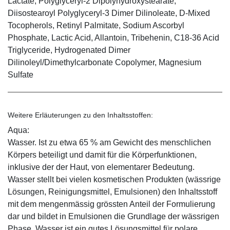
Lactate, Polyglyceryl-2 Dipolyhydroxystearate,
Diisostearoyl Polyglyceryl-3 Dimer Dilinoleate, D-Mixed
Tocopherols, Retinyl Palmitate, Sodium Ascorbyl
Phosphate, Lactic Acid, Allantoin, Tribehenin, C18-36 Acid
Triglyceride, Hydrogenated Dimer
Dilinoleyl/Dimethylcarbonate Copolymer, Magnesium
Sulfate
Weitere Erläuterungen zu den Inhaltsstoffen:
Aqua:
Wasser. Ist zu etwa 65 % am Gewicht des menschlichen
Körpers beteiligt und damit für die Körperfunktionen,
inklusive der der Haut, von elementarer Bedeutung.
Wasser stellt bei vielen kosmetischen Produkten (wässrige
Lösungen, Reinigungsmittel, Emulsionen) den Inhaltsstoff
mit dem mengenmässig grössten Anteil der Formulierung
dar und bildet in Emulsionen die Grundlage der wässrigen
Phase. Wasser ist ein gutes Lösungsmittel für polare