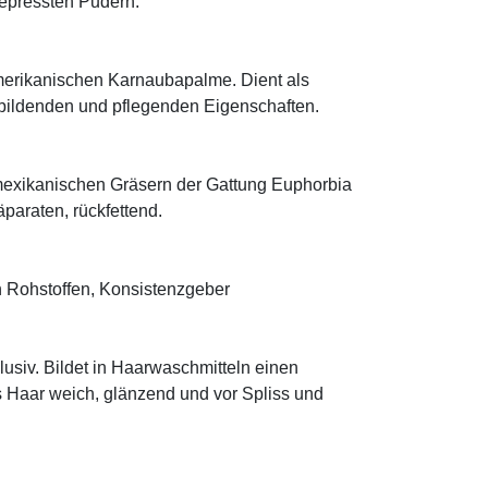
 gepressten Pudern.
rikanischen Karnaubapalme. Dient als
mbildenden und pflegenden Eigenschaften.
mexikanischen Gräsern der Gattung Euphorbia
äparaten, rückfettend.
 Rohstoffen, Konsistenzgeber
klusiv. Bildet in Haarwaschmitteln einen
s Haar weich, glänzend und vor Spliss und