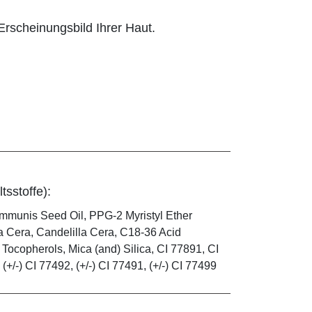
rscheinungsbild Ihrer Haut.
tsstoffe):
mmunis Seed Oil, PPG-2 Myristyl Ether
a Cera, Candelilla Cera, C18-36 Acid
 Tocopherols, Mica (and) Silica, CI 77891, CI
(+/-) CI 77492, (+/-) CI 77491, (+/-) CI 77499