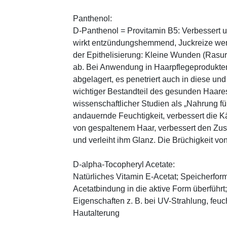
Panthenol:
D-Panthenol = Provitamin B5: Verbessert 
wirkt entzündungshemmend, Juckreize wer
der Epithelisierung: Kleine Wunden (Rasu
ab. Bei Anwendung in Haarpflegeprodukten
abgelagert, es penetriert auch in diese und
wichtiger Bestandteil des gesunden Haares 
wissenschaftlicher Studien als „Nahrung fü
andauernde Feuchtigkeit, verbessert die K
von gespaltenem Haar, verbessert den Zus
und verleiht ihm Glanz. Die Brüchigkeit vo
D-alpha-Tocopheryl Acetate:
Natürliches Vitamin E-Acetat; Speicherform
Acetatbindung in die aktive Form überführt
Eigenschaften z. B. bei UV-Strahlung, feuc
Hautalterung