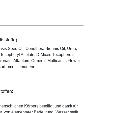
tsstoffe):
sis Seed Oil, Oenothera Biennis Oil, Urea,
a-Tocopheryl Acetate, D-Mixed Tocopherols,
ronate, Allantoin, Ormenis Multicaulis Flower
 Carbomer, Limonene
toffen:
enschlichen Körpers beteiligt und damit für
ut, von elementarer Bedeutung. Wasser stellt