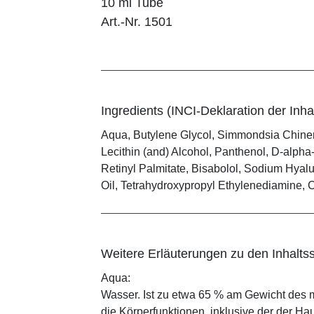
10 ml Tube
Art.-Nr. 1501
Ingredients (INCI-Deklaration der Inhal
Aqua, Butylene Glycol, Simmondsia Chinen
Lecithin (and) Alcohol, Panthenol, D-alph
Retinyl Palmitate, Bisabolol, Sodium Hyalu
Oil, Tetrahydroxypropyl Ethylenediamine,
Weitere Erläuterungen zu den Inhaltss
Aqua:
Wasser. Ist zu etwa 65 % am Gewicht des m
die Körperfunktionen, inklusive der der Ha