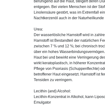
beruhigend auf die Haut, steigert deren Du
entgegen. Bei vielen Menschen ist der Sto
Linolensäure gestört, was im Extremfall ein
Nachtkerzenöl auch in der Naturheilkunde s
Urea:
Der wasserlösliche Harnstoff wird in zahlr
Harnstoff ist Bestandteil der natürlichen F
zwischen 7 % und 12 %; bei chronisch trock
über ein hohes Wasserbindungsvermögen. E
Haut bei und bewirkt eine Verringerung de
wirkt keratoplastisch, in höherer Konzentra
Pflege von Psoriasis (Schuppenflechte) ode
betroffener Haut eingesetzt. Harnstoff ist fe
Tensiden zu verringern.
Lecithin (and) Alcohol:
Lecithin-Konzentrat in Alkohol, kann Lipo
Emulgator