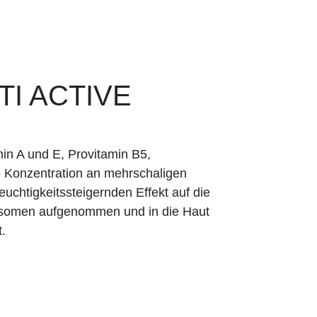
I ACTIVE
in A und E, Pro­vitamin B5,
e Konzentration an mehrschaligen
uchtigkeitssteigernden Effekt auf die
posomen aufgenommen und in die Haut
t.